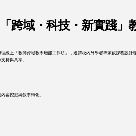
「跨域・科技・新實踐」
辦理線上「教師跨域教學增能工作坊」，邀請校內外學者專家依課程設計
源支持與共享。
的內容挖掘與敘事轉化。