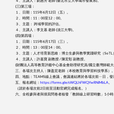
４、主講人：劉惠芳 老師 (臺北市立大學城市發展系)。
(三)第三場：
１、日期：115年6月12日（五）。
２、時間：11：00至12：00。
３、主題： 跨域學習的評估。
４、主講人：李文基 老師 (淡江大學)。
(四)第四場：
１、日期：115年6月17日（三）。
２、時間：13：00至14：00。
３、主題：人才培育新思維：博士生參與教學實踐研究（SoT
４、主講人：許嘉寶 副教授 / 陳宏彰 副教授。
(財團法人高等教育評鑑中心基金會助理研究員/國立臺灣師範
三、各場次主持人：陳盈宏老師（本校教育與學習科技學系）
四、地點：TEAMS線上會議，會議連結將於各場次前ㄧ日，
五、報名網址：
https://forms.gle/sWQLhFWQYwRNiMbLA
。
（請於各場次前2日前至活動官網完成報名。）
六、全程參與者與填寫問卷者核發「教師線上研習時數」1小時