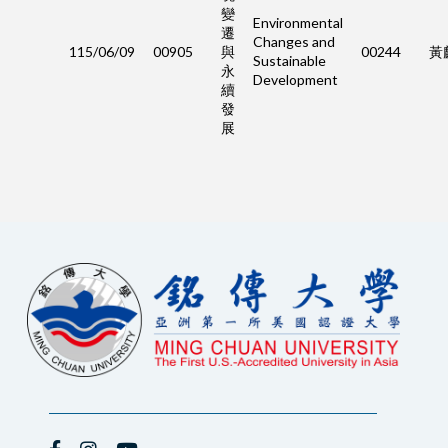
變
Environmental
遷
Changes and
115/06/09
00905
與
00244
黃
Sustainable
永
Development
續
發
展