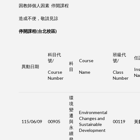
因教師個人因素 停開課程
造成不便，敬請見諒
停開課程(台北校區)
科目代
班級代
任
號/
Course
號/
科
異動日期
目
Ins
Course
Name
Class
Na
Number
Number
環
境
變
Environmental
遷
Changes and
115/06/09
00905
與
00119
黃
Sustainable
永
Development
續
發