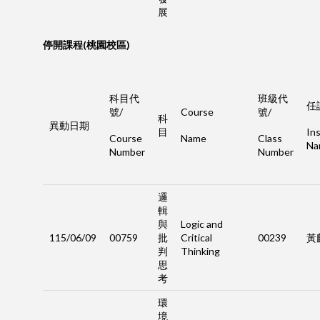
展
停開課程(桃園校區)
科目代
班級代
任
號/
Course
號/
科
異動日期
目
Ins
Course
Name
Class
Na
Number
Number
邏
輯
與
Logic and
115/06/09
00759
批
Critical
00239
黃
判
Thinking
思
考
環
境