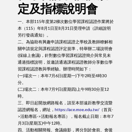
定及指標說明會
一、本部115年度第2梯次數位學習課程認證作業將於
本（115）年8月1日至8月31日受理申請（詳細說明
另行發函通知）。
二、為協助有興趣申請課程認證之學校及教師瞭解相
關申請規定與課程認證評定規準，特舉辦二場說明會
(採線上會議)，針對數位學習課程認證簡介與常見未
通過指標說明，並邀請通過課程認證教師分享數位學
習課程認證教與學經驗。辦理時間如下：
(一)場次一：本年7月6日(星期一)下午2時至4時30
分。
(二)場次二：本年7月9日(星期四)上午9時30分至12
時。
三、即日起開放網路報名，請至本部遠距教學交流暨
認證網報名，網址，
https://ace.moe.edu.tw/
（首頁-
>活動專區->活動報名專區），報名截止日期：本年7
月3日(星期五)中午12時。
四、活動相關簡報、會議錄影，將分別於會前、會後